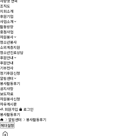
사랑넷 연혁
조직도
지회소개
후원기업
사업소개
활동방향
중점사업
자원봉사
청소년봉사
소외계층지원
청소년진로상담
후원안내
후원안내
기부천사
정기후원신청
알림센터
봉사활동후기
공지사항
보도자료
자원봉사신청
자유게시판
회원가입
로그인
봉사활동후기
알림센터
봉사활동후기
헤더설정