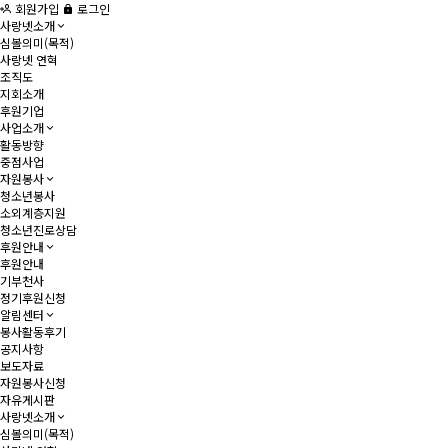
회원가입
로그인
사랑넷소개
심볼의미(목적)
사랑넷 연혁
조직도
지회소개
후원기업
사업소개
활동방향
중점사업
자원봉사
청소년봉사
소외계층지원
청소년진로상담
후원안내
후원안내
기부천사
정기후원신청
알림센터
봉사활동후기
공지사항
보도자료
자원봉사신청
자유게시판
사랑넷소개
심볼의미(목적)