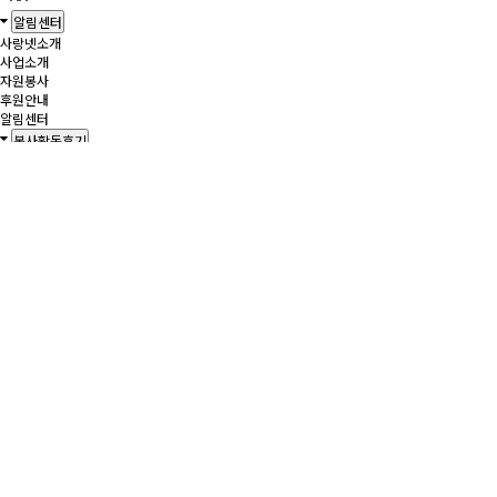
알림센터
사랑넷소개
사업소개
자원봉사
후원안내
알림센터
봉사활동후기
봉사활동후기
공지사항
보도자료
자원봉사신청
자유게시판
공유하기
사랑의 도시락 나누기 1회차 활동 진행
페이지 정보
최고관리자