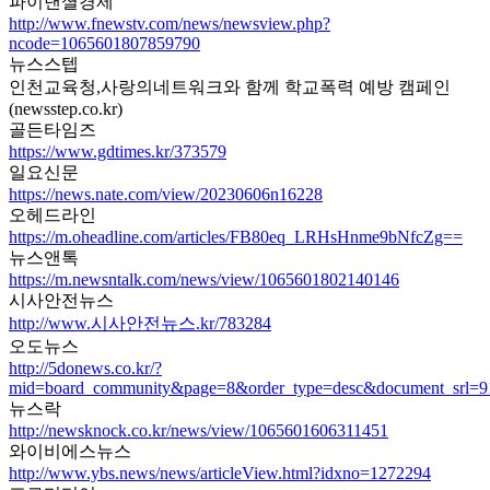
파이낸셜경제
http://www.fnewstv.com/news/newsview.php?
ncode=1065601807859790
뉴스스텝
인천교육청,사랑의네트워크와 함께 학교폭력 예방 캠페인
(newsstep.co.kr)
골든타임즈
https://www.gdtimes.kr/373579
일요신문
https://news.nate.com/view/20230606n16228
오헤드라인
https://m.oheadline.com/articles/FB80eq_LRHsHnme9bNfcZg==
뉴스앤톡
https://m.newsntalk.com/news/view/1065601802140146
시사안전뉴스
http://www.시사안전뉴스.kr/783284
오도뉴스
http://5donews.co.kr/?
mid=board_community&page=8&order_type=desc&document_srl=
뉴스락
http://newsknock.co.kr/news/view/1065601606311451
와이비에스뉴스
http://www.ybs.news/news/articleView.html?idxno=1272294