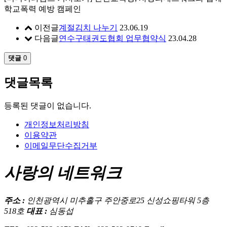
학교폭력 예방 캠페인
이전글
계절김치 나누기
23.06.19
다음글
연수구태권도협회 업무협약식
23.04.28
댓글
0
댓글목록
등록된 댓글이 없습니다.
개인정보처리방침
이용약관
이메일무단수집거부
사랑의 네트워크
주소 :
인천광역시 미추홀구 주안중로25 신성쇼핑타워 5층
518호
대표 :
심동섭