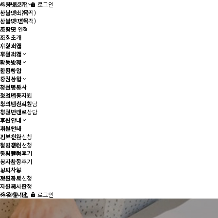
사랑넷소개
회원가입
로그인
사랑넷소개
심볼의미(목적)
심볼의미(목적)
사랑넷 연혁
사랑넷 연혁
조직도
조직도
지회소개
지회소개
후원기업
후원기업
사업소개
사업소개
활동방향
활동방향
중점사업
중점사업
자원봉사
자원봉사
청소년봉사
청소년봉사
소외계층지원
소외계층지원
청소년진로상담
청소년진로상담
후원안내
후원안내
후원안내
후원안내
기부천사
기부천사
정기후원신청
정기후원신청
알림센터
알림센터
봉사활동후기
봉사활동후기
공지사항
공지사항
보도자료
보도자료
자원봉사신청
자원봉사신청
자유게시판
자유게시판
회원가입
로그인