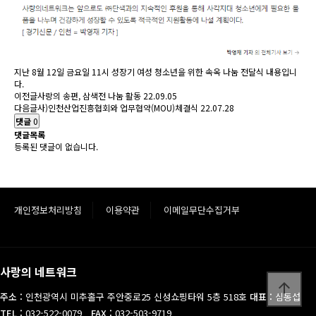
지난 8월 12일 금요일 11시 성장기 여성 청소년을 위한 속옥 나눔 전달식 내용입니
다.
이전글
사랑의 송편, 삼색전 나눔 활동
22.09.05
다음글
사)인천산업진흥협회와 업무협약(MOU)체결식
22.07.28
댓글
0
댓글목록
등록된 댓글이 없습니다.
개인정보처리방침
이용약관
이메일무단수집거부
사랑의 네트워크
arrow_upward
주소 :
인천광역시 미추홀구 주안중로25 신성쇼핑타워 5층 518호
대표 :
심동섭
TEL :
032-522-0079
FAX :
032-503-9719