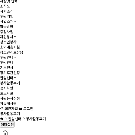
사랑넷 연혁
조직도
지회소개
후원기업
사업소개
활동방향
중점사업
자원봉사
청소년봉사
소외계층지원
청소년진로상담
후원안내
후원안내
기부천사
정기후원신청
알림센터
봉사활동후기
공지사항
보도자료
자원봉사신청
자유게시판
회원가입
로그인
봉사활동후기
알림센터
봉사활동후기
헤더설정