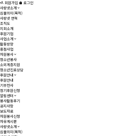
회원가입
로그인
사랑넷소개
심볼의미(목적)
사랑넷 연혁
조직도
지회소개
후원기업
사업소개
활동방향
중점사업
자원봉사
청소년봉사
소외계층지원
청소년진로상담
후원안내
후원안내
기부천사
정기후원신청
알림센터
봉사활동후기
공지사항
보도자료
자원봉사신청
자유게시판
사랑넷소개
심볼의미(목적)