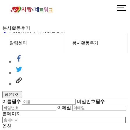
갤러리 글답변
봉사활동후기
알림센터
봉사활동후기
알림센터
봉사활동후기
헤더설정
갤러리 글답변
공유하기
이름
필수
비밀번호
필수
이메일
홈페이지
옵션