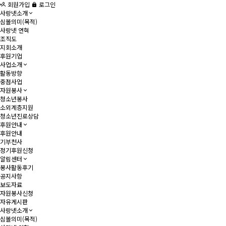
회원가입
로그인
사랑넷소개
심볼의미(목적)
사랑넷 연혁
조직도
지회소개
후원기업
사업소개
활동방향
중점사업
자원봉사
청소년봉사
소외계층지원
청소년진로상담
후원안내
후원안내
기부천사
정기후원신청
알림센터
봉사활동후기
공지사항
보도자료
자원봉사신청
자유게시판
사랑넷소개
심볼의미(목적)