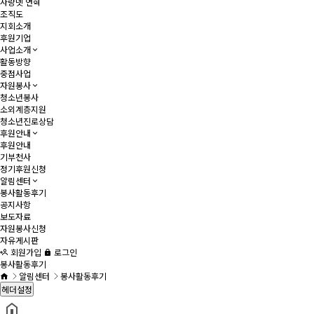
사랑넷 연혁
조직도
지회소개
후원기업
사업소개
활동방향
중점사업
자원봉사
청소년봉사
소외계층지원
청소년진로상담
후원안내
후원안내
기부천사
정기후원신청
알림센터
봉사활동후기
공지사항
보도자료
자원봉사신청
자유게시판
회원가입
로그인
봉사활동후기
알림센터
봉사활동후기
헤더설정