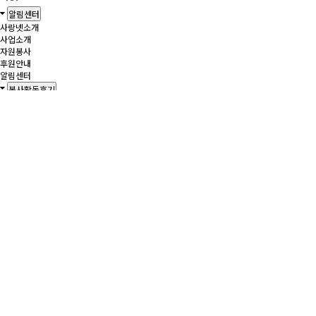
알림센터
사랑넷소개
사업소개
자원봉사
후원안내
알림센터
봉사활동후기
봉사활동후기
공지사항
보도자료
자원봉사신청
자유게시판
공유하기
미추홀지회 3월 환경정화 활동
페이지 정보
최고관리자