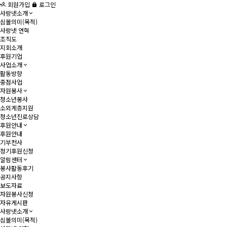
회원가입
로그인
사랑넷소개
심볼의미(목적)
사랑넷 연혁
조직도
지회소개
후원기업
사업소개
활동방향
중점사업
자원봉사
청소년봉사
소외계층지원
청소년진로상담
후원안내
후원안내
기부천사
정기후원신청
알림센터
봉사활동후기
공지사항
보도자료
자원봉사신청
자유게시판
사랑넷소개
심볼의미(목적)