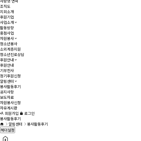
사랑넷 연혁
조직도
지회소개
후원기업
사업소개
활동방향
중점사업
자원봉사
청소년봉사
소외계층지원
청소년진로상담
후원안내
후원안내
기부천사
정기후원신청
알림센터
봉사활동후기
공지사항
보도자료
자원봉사신청
자유게시판
회원가입
로그인
봉사활동후기
알림센터
봉사활동후기
헤더설정