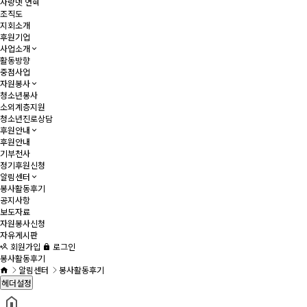
사랑넷 연혁
조직도
지회소개
후원기업
사업소개
활동방향
중점사업
자원봉사
청소년봉사
소외계층지원
청소년진로상담
후원안내
후원안내
기부천사
정기후원신청
알림센터
봉사활동후기
공지사항
보도자료
자원봉사신청
자유게시판
회원가입
로그인
봉사활동후기
알림센터
봉사활동후기
헤더설정