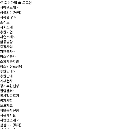
회원가입
로그인
사랑넷소개
심볼의미(목적)
사랑넷 연혁
조직도
지회소개
후원기업
사업소개
활동방향
중점사업
자원봉사
청소년봉사
소외계층지원
청소년진로상담
후원안내
후원안내
기부천사
정기후원신청
알림센터
봉사활동후기
공지사항
보도자료
자원봉사신청
자유게시판
사랑넷소개
심볼의미(목적)