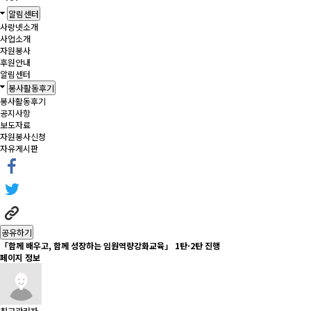
알림센터
사랑넷소개
사업소개
자원봉사
후원안내
알림센터
봉사활동후기
봉사활동후기
공지사항
보도자료
자원봉사신청
자유게시판
공유하기
「함께 배우고, 함께 성장하는 임원역량강화교육」 1탄·2탄 진행
페이지 정보
최고관리자