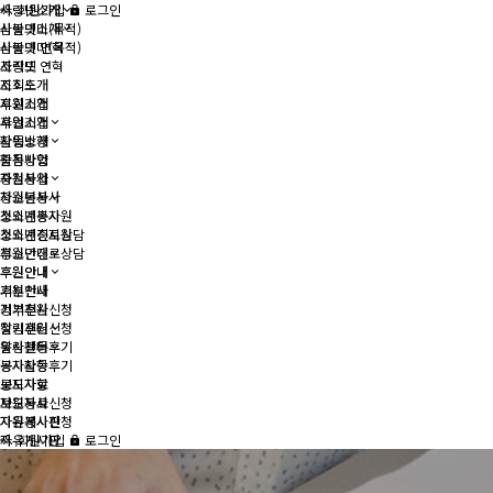
사랑넷소개
회원가입
로그인
사랑넷소개
심볼의미(목적)
심볼의미(목적)
사랑넷 연혁
사랑넷 연혁
조직도
조직도
지회소개
지회소개
후원기업
후원기업
사업소개
사업소개
활동방향
활동방향
중점사업
중점사업
자원봉사
자원봉사
청소년봉사
청소년봉사
소외계층지원
소외계층지원
청소년진로상담
청소년진로상담
후원안내
후원안내
후원안내
후원안내
기부천사
기부천사
정기후원신청
정기후원신청
알림센터
알림센터
봉사활동후기
봉사활동후기
공지사항
공지사항
보도자료
보도자료
자원봉사신청
자원봉사신청
자유게시판
자유게시판
회원가입
로그인