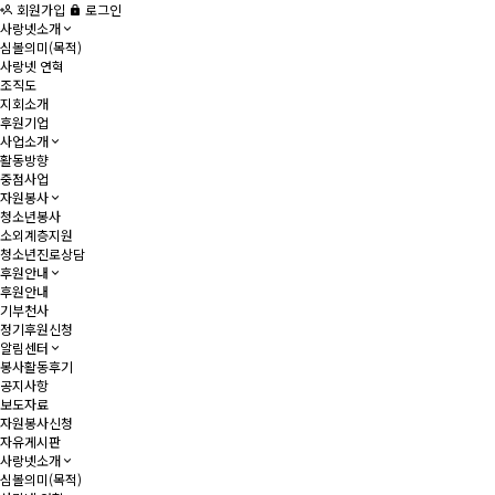
회원가입
로그인
사랑넷소개
심볼의미(목적)
사랑넷 연혁
조직도
지회소개
후원기업
사업소개
활동방향
중점사업
자원봉사
청소년봉사
소외계층지원
청소년진로상담
후원안내
후원안내
기부천사
정기후원신청
알림센터
봉사활동후기
공지사항
보도자료
자원봉사신청
자유게시판
사랑넷소개
심볼의미(목적)