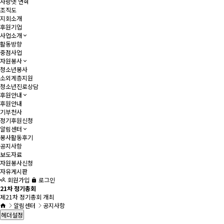
사랑넷 연혁
조직도
지회소개
후원기업
사업소개
활동방향
중점사업
자원봉사
청소년봉사
소외계층지원
청소년진로상담
후원안내
후원안내
기부천사
정기후원신청
알림센터
봉사활동후기
공지사항
보도자료
자원봉사신청
자유게시판
회원가입
로그인
21차 정기총회
제21차 정기총회 개최
알림센터
공지사항
헤더설정