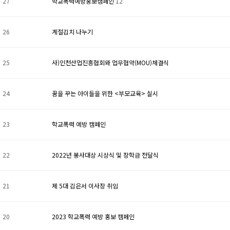
27
학교폭력예방홍보캠페인
12
26
계절김치 나누기
25
사)인천산업진흥협회와 업무협약(MOU)체결식
24
꿈을 꾸는 아이들을 위한 <부모교육> 실시
23
학교폭력 예방 캠페인
22
2022년 봉사대상 시상식 및 장학금 전달식
21
제 5대 김은서 이사장 취임
20
2023 학교폭력 예방 홍보 캠페인