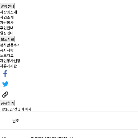
알림센터
사랑넷소개
사업소개
자원봉사
후원안내
알림센터
보도자료
봉사활동후기
공지사항
보도자료
자원봉사신청
자유게시판
공유하기
Total 27건
1 페이지
번호