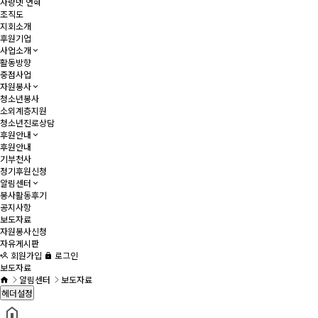
사랑넷 연혁
조직도
지회소개
후원기업
사업소개
활동방향
중점사업
자원봉사
청소년봉사
소외계층지원
청소년진로상담
후원안내
후원안내
기부천사
정기후원신청
알림센터
봉사활동후기
공지사항
보도자료
자원봉사신청
자유게시판
회원가입
로그인
보도자료
알림센터
보도자료
헤더설정