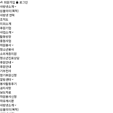
회원가입
로그인
사랑넷소개
심볼의미(목적)
사랑넷 연혁
조직도
지회소개
후원기업
사업소개
활동방향
중점사업
자원봉사
청소년봉사
소외계층지원
청소년진로상담
후원안내
후원안내
기부천사
정기후원신청
알림센터
봉사활동후기
공지사항
보도자료
자원봉사신청
자유게시판
사랑넷소개
심볼의미(목적)