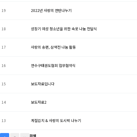
19
2022년 사랑의 연탄나누기
18
성장기 여성 청소년을 위한 속옷 나눔 전달식
17
사랑의 송편, 삼색전 나눔 활동
16
연수구태권도협회 업무협약식
15
보도자료입니다
14
보도자료2
13
계절김치 & 사랑의 도시락 나누기
검색