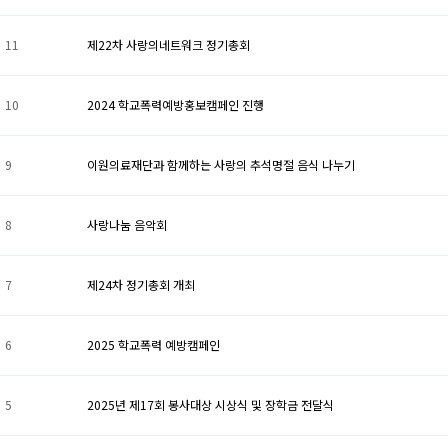
11
제22차 사랑의네트워크 정기총회
10
2024 학교폭력예방홍보캠페인 진행
9
이원의료재단과 함께하는 사랑의 추석명절 음식 나누기
8
사랑나눔 음악회
7
제24차 정기총회 개최
6
2025 학교폭력 예방캠페인
5
2025년 제17회 봉사대상 시상식 및 장학금 전달식