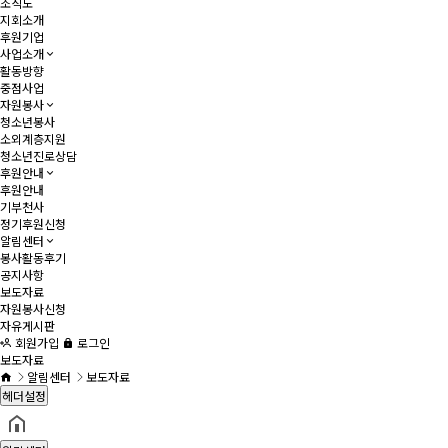
조직도
지회소개
후원기업
사업소개
활동방향
중점사업
자원봉사
청소년봉사
소외계층지원
청소년진로상담
후원안내
후원안내
기부천사
정기후원신청
알림센터
봉사활동후기
공지사항
보도자료
자원봉사신청
자유게시판
회원가입
로그인
보도자료
알림센터
보도자료
헤더설정