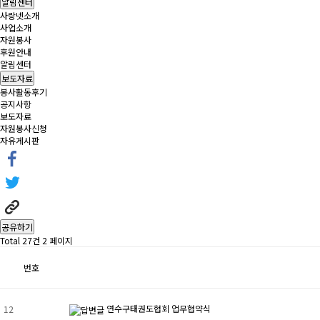
알림센터
사랑넷소개
사업소개
자원봉사
후원안내
알림센터
보도자료
봉사활동후기
공지사항
보도자료
자원봉사신청
자유게시판
공유하기
Total 27건
2 페이지
번호
연수구태권도협회 업무협약식
12