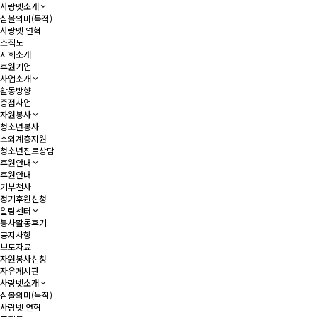
사랑넷소개
심볼의미(목적)
사랑넷 연혁
조직도
지회소개
후원기업
사업소개
활동방향
중점사업
자원봉사
청소년봉사
소외계층지원
청소년진로상담
후원안내
후원안내
기부천사
정기후원신청
알림센터
봉사활동후기
공지사항
보도자료
자원봉사신청
자유게시판
사랑넷소개
심볼의미(목적)
사랑넷 연혁